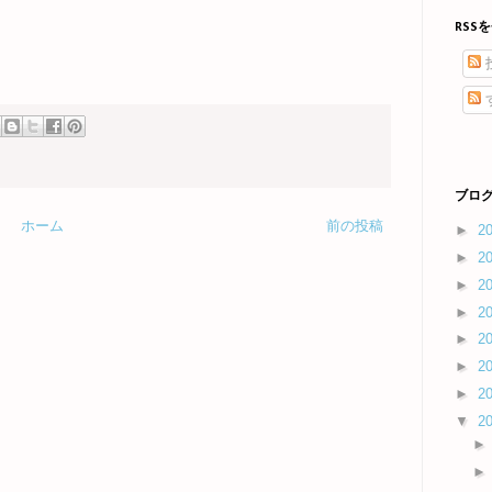
RSS
ブログ
ホーム
前の投稿
►
2
►
2
►
2
►
2
►
2
►
2
►
2
▼
2