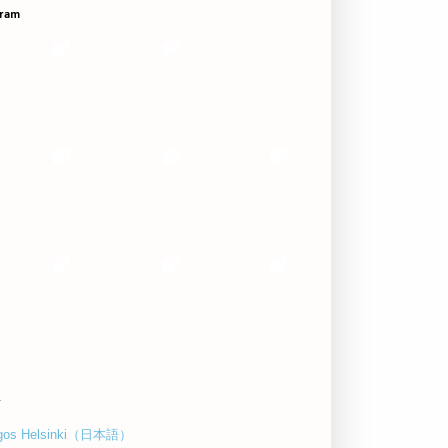
gram
ク
gos Helsinki（日本語）