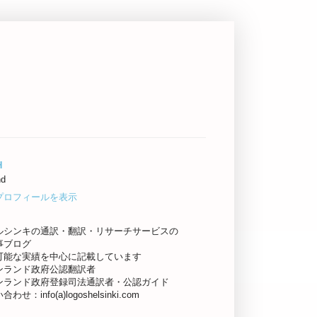
H
nd
プロフィールを表示
ルシンキの通訳・翻訳・リサーチサービスの
事ブログ
可能な実績を中心に記載しています
ンランド政府公認翻訳者
ンランド政府登録司法通訳者・公認ガイド
わせ：info(a)logoshelsinki.com