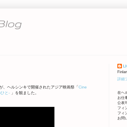
Blog
L
Finla
詳細
が、ヘルシンキで開催されたアジア映画祭「
Cine
在ヘ
のひと-
」を観ました。
お仕
公表
フィ
フィ
お問い合