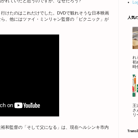
かれていたと思うのですが、なぜだろう?
Log
行けたのはこれだけでした。DVDで観れそうな日本映画
人気
なら、他にはツァイ・ミンリャン監督の「ピクニック」が
れ
初
時
王
さ
リ
枝裕和監督の「そして父になる」は、現在ヘルシンキ市内
Transl