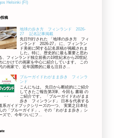
os Helsinki (FI)
の投稿
地球の歩き方 フィンランド 2026-
27 記名記事掲載
先日刊行された 「地球の歩き方 フィ
ンランド 2026-27」 に、フィンラン
ド美術に関する記名原稿が掲載されま
した。特に、歴史的に最も重要と思わ
る、フィンランド独立前夜の19世紀末から20世紀
めにかけての画家を中心に紹介しています。 この
代の画家で、近年国際的に最も注目さ...
ブルーガイドわがまま歩き フィンラ
ンド
こんにちは。 先日から断続的にご紹介
してきたご報告第3弾、今回も 書籍 の
ご紹介です。 「ブルーガイドわがまま
歩き フィンランド」 日本を代表する
道系ガイドブックシリーズの一つ、 実業之日本社
んの「ブルーガイド」。 その「わがまま歩き」シ
ーズで、今年ついにフ...
ate