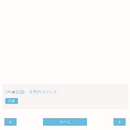
LH
at
0:00
0 件のコメント:
共有
‹
›
ホーム